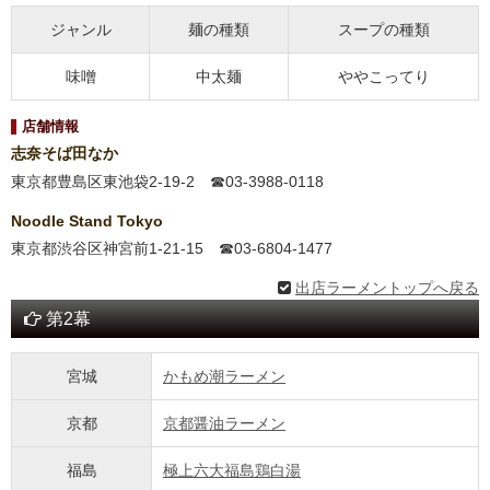
ジャンル
麺の種類
スープの種類
味噌
中太麺
ややこってり
店舗情報
志奈そば田なか
東京都豊島区東池袋2-19-2 ☎03-3988-0118
Noodle Stand Tokyo
東京都渋谷区神宮前1-21-15 ☎03-6804-1477
出店ラーメントップへ戻る
第2幕
宮城
かもめ潮ラーメン
京都
京都醤油ラーメン
福島
極上六大福島鶏白湯