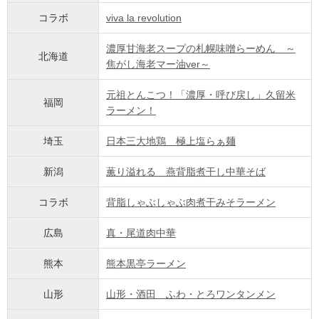
コラボ
viva la revolution
濃厚甘海老スープの札幌味噌らーめん ～
北海道
焦がし海老マー油ver～
元祖とんこつ！「濃厚・呼び戻し」久留米
福岡
ラーメン！
埼玉
日本三大地鶏 極上塩らぁ麺
新潟
薫り溢れる 燕背脂煮干し中華そば
コラボ
背脂しゃぶしゃぶ肉煮干みそラーメン
広島
真・尾道肉中華
熊本
熊本黒亭ラーメン
山形
山形・酒田 ふわ・とろワンタンメン