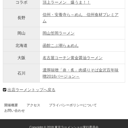
コラボ
頂上ラーメン 爆うま！！
信州・安養寺ら～めん 信州食材プレミア
長野
ム
岡山
岡山笠岡ラーメン
北海道
函館こぶ潮らぁめん
大阪
名古屋コーチン黄金醤油ラーメン
濃厚味噌「炎・炙」肉盛りそば金沢百年味
石川
噌2018バージョン～
出店ラーメントップへ戻る
開催概要
アクセス
プライバシーポリシーについて
お問い合わせ
Copyright © 2018 東京ラーメンショー実行委員会