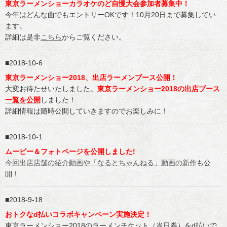
東京ラーメンショーカラオケのど自慢大会参加者募集中！
今年はどんな曲でもエントリーOKです！10月20日まで募集してい
ます。
詳細は是非
こちら
からご覧ください。
2018-10-6
東京ラーメンショー2018、出店ラーメンブース公開！
大変お待たせいたしました。
東京ラーメンショー2018の出店ブース
一覧を公開
しました！
詳細情報は随時公開していきますのでお楽しみに！
2018-10-1
ムービー＆フォトページを公開しました!
今回出店店舗の紹介動画や「なるとちゃんねる」動画の新作
も公
開！
2018-9-18
おトクなd払いコラボキャンペーン実施決定！
東京ラーメンショー2018のラーメンチケット（当日券）をd払いで