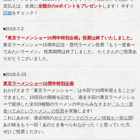
支払えば、全員に
全額分のdポイントをプレゼント
します！ 今すぐ
詳細
をチェック！
2018-7-2
『東京ラーメンショー10周年特別企画』投票は終了いたしました。
東京ラーメンショー10周年記念・歴代ラーメン投票『もう一度食べ
てみたいラーメン』 投票期間は終了しました。 たくさんのご投票あ
りがとうございました。
2018-5-23
東京ラーメンショー10周年特別企画
おかげさまで「東京ラーメンショー」は今回で10周年迎えることが
できました。10回目の開催を記念し、過去９回の東京ラーメンショ
ーで提供した全333種類のラーメンの中からみなさまが
『もう一度
食べてみたいラーメン』の投票
を実施します!
これにあわせ、過去9回の
ガイドブックのラーメン情報を一挙公開
!
あの味をもう一回！あのとき食べられなかった！と思っていた方、
ぜひご投票ください。