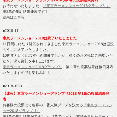
東京ラーメンショーグランプリ2018 第2幕の投票結果発表！
お待たせいたしました。
『東京ラーメンショー2018グランプリ』
、
第2幕の集計結果発表です！
結果は
こちら
2018-11-４
東京ラーメンショー2018は終了いたしました
11日間にわたり開催されてきました東京ラーメンショー2018は盛況
のうちに終了いたしました。
10周年という記念すべき開催でしたが、多くのお客様にご来場いた
だき、深く御礼を申し上げます。
東京ラーメンショー2018グランプリ
、第２幕の投票結果は後日発表
いたしますのでお楽しみに！
2018-10-31
【速報】東京ラーメンショーグランプリ2018 第1幕の投票結果発
表！
お客様の投票にて各幕の一番人気ブースを決める
『東京ラーメンシ
ョー2018グランプリ』
、
第1幕の集計結果がでました。1幕でもっとも支持を集めたラーメン