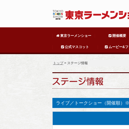
東京ラーメンショー
開催概要
公式マスコット
ムービー&フ
トップ
> ステージ情報
ライブ／トークショー（開催順）