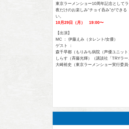
東京ラーメンショー10周年記念として
夜だけのお楽しみ“チョイ呑み”ができ
い。
10月29日（月） 19:00〜
【出演】
MC ： 伊藤えみ（タレント/女優）
ゲスト ：
森千早都（もりみち病院（声優ユニット
しらす（斉藤光輝）（講談社「TRYラ
大崎裕史（東京ラーメンショー実行委員