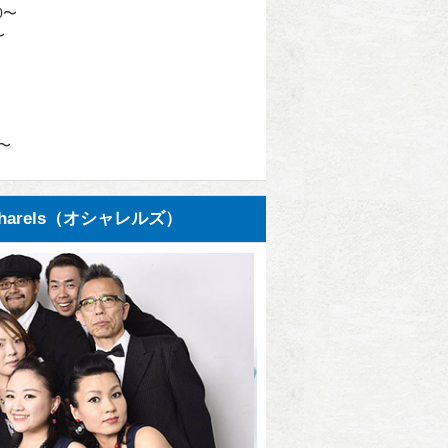
0〜
〜
0〜
harels（オシャレルズ）