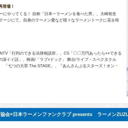
再登場！
ーにやってくる！ 自称「日本一ラーメンを食べた男」、大崎裕史
テージにて、自身のラーメン愛など様々なラーメントークに花を咲
TV/NTV「行列のできる法律相談所」、CS「〇〇万円あったら××できる
の深イイ話」、映画/「ラブ×ドック」 舞台/ライブ・スペクタクル
、 「七つの大罪 The STAGE」、『あんさんぶるスターズ！オン・
会×日本ラーメンファンクラブ presents ラーメンZUZ