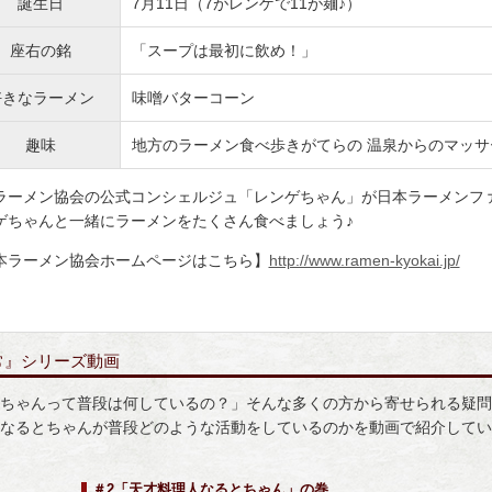
誕生日
7月11日（7がレンゲで11が麺♪）
座右の銘
「スープは最初に飲め！」
好きなラーメン
味噌バターコーン
趣味
地方のラーメン食べ歩きがてらの 温泉からのマッサ
ラーメン協会の公式コンシェルジュ「レンゲちゃん」が日本ラーメンフ
ゲちゃんと一緒にラーメンをたくさん食べましょう♪
本ラーメン協会ホームページはこちら】
http://www.ramen-kyokai.jp/
常』シリーズ動画
ちゃんって普段は何しているの？」そんな多くの方から寄せられる疑問
なるとちゃんが普段どのような活動をしているのかを動画で紹介してい
＃2「天才料理人なるとちゃん」の巻