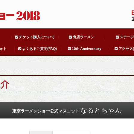
チケット購入について
出店ラーメン
ステージ
ォト
よくあるご質問(FAQ)
10th Anniversary
アクセス(A
なるとちゃん
東京ラーメンショー公式マスコット