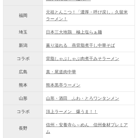
元祖とんこつ！「濃厚・呼び戻し」久留米
福岡
ラーメン！
埼玉
日本三大地鶏 極上塩らぁ麺
新潟
薫り溢れる 燕背脂煮干し中華そば
コラボ
背脂しゃぶしゃぶ肉煮干みそラーメン
広島
真・尾道肉中華
熊本
熊本黒亭ラーメン
山形
山形・酒田 ふわ・とろワンタンメン
コラボ
頂上ラーメン 爆うま！！
信州・安養寺ら～めん 信州食材プレミア
長野
ム