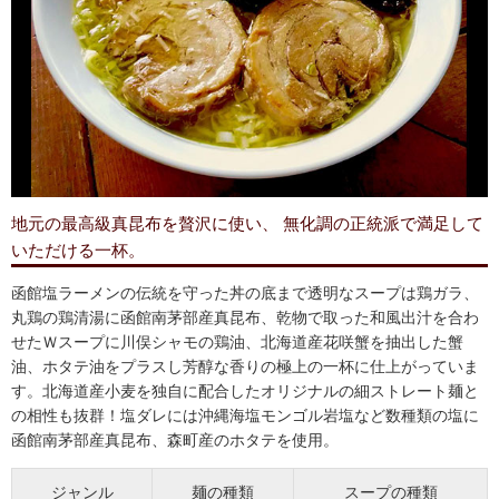
地元の最高級真昆布を贅沢に使い、 無化調の正統派で満足して
いただける一杯。
函館塩ラーメンの伝統を守った丼の底まで透明なスープは鶏ガラ、
丸鶏の鶏清湯に函館南茅部産真昆布、乾物で取った和風出汁を合わ
せたＷスープに川俣シャモの鶏油、北海道産花咲蟹を抽出した蟹
油、ホタテ油をプラスし芳醇な香りの極上の一杯に仕上がっていま
す。北海道産小麦を独自に配合したオリジナルの細ストレート麺と
の相性も抜群！塩ダレには沖縄海塩モンゴル岩塩など数種類の塩に
函館南茅部産真昆布、森町産のホタテを使用。
ジャンル
麺の種類
スープの種類