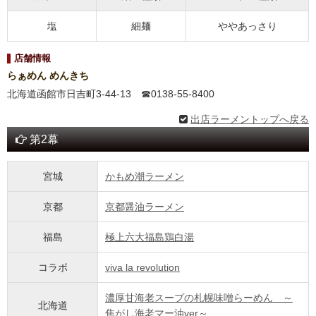
塩
細麺
ややあっさり
店舗情報
らぁめん めんきち
北海道函館市日吉町3-44-13 ☎︎0138-55-8400
出店ラーメントップへ戻る
第2幕
宮城
かもめ潮ラーメン
京都
京都醤油ラーメン
福島
極上六大福島鶏白湯
コラボ
viva la revolution
濃厚甘海老スープの札幌味噌らーめん ～
北海道
焦がし海老マー油ver～