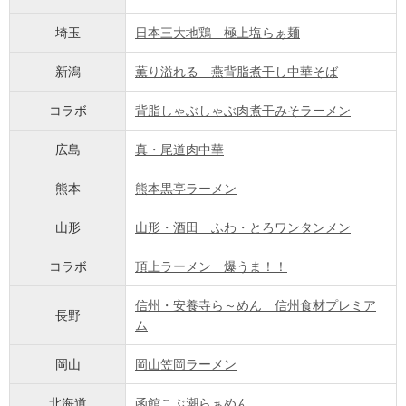
埼玉
日本三大地鶏 極上塩らぁ麺
新潟
薫り溢れる 燕背脂煮干し中華そば
コラボ
背脂しゃぶしゃぶ肉煮干みそラーメン
広島
真・尾道肉中華
熊本
熊本黒亭ラーメン
山形
山形・酒田 ふわ・とろワンタンメン
コラボ
頂上ラーメン 爆うま！！
信州・安養寺ら～めん 信州食材プレミア
長野
ム
岡山
岡山笠岡ラーメン
北海道
函館こぶ潮らぁめん