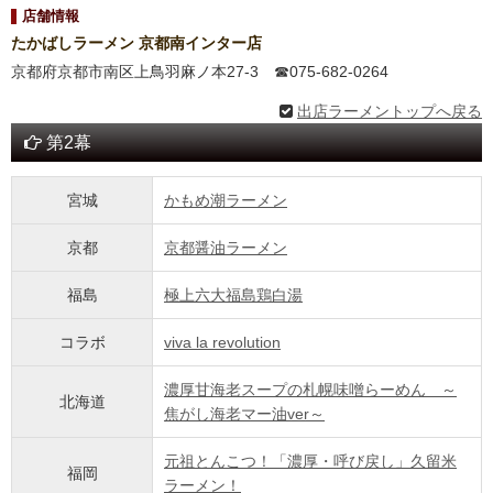
店舗情報
たかばしラーメン 京都南インター店
京都府京都市南区上鳥羽麻ノ本27-3 ☎︎075-682-0264
出店ラーメントップへ戻る
第2幕
宮城
かもめ潮ラーメン
京都
京都醤油ラーメン
福島
極上六大福島鶏白湯
コラボ
viva la revolution
濃厚甘海老スープの札幌味噌らーめん ～
北海道
焦がし海老マー油ver～
元祖とんこつ！「濃厚・呼び戻し」久留米
福岡
ラーメン！