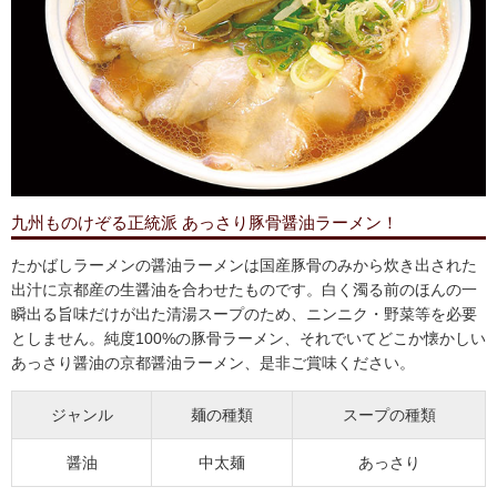
九州ものけぞる正統派 あっさり豚骨醤油ラーメン！
たかばしラーメンの醤油ラーメンは国産豚骨のみから炊き出された
出汁に京都産の生醤油を合わせたものです。白く濁る前のほんの一
瞬出る旨味だけが出た清湯スープのため、ニンニク・野菜等を必要
としません。純度100%の豚骨ラーメン、それでいてどこか懐かしい
あっさり醤油の京都醤油ラーメン、是非ご賞味ください。
ジャンル
麺の種類
スープの種類
醤油
中太麺
あっさり