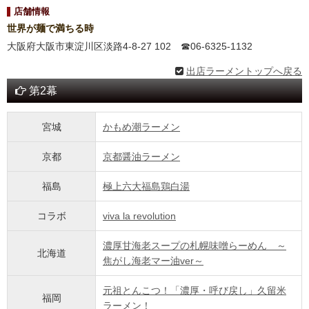
店舗情報
世界が麺で満ちる時
大阪府大阪市東淀川区淡路4-8-27 102 ☎︎06-6325-1132
出店ラーメントップへ戻る
第2幕
宮城
かもめ潮ラーメン
京都
京都醤油ラーメン
福島
極上六大福島鶏白湯
コラボ
viva la revolution
濃厚甘海老スープの札幌味噌らーめん ～
北海道
焦がし海老マー油ver～
元祖とんこつ！「濃厚・呼び戻し」久留米
福岡
ラーメン！