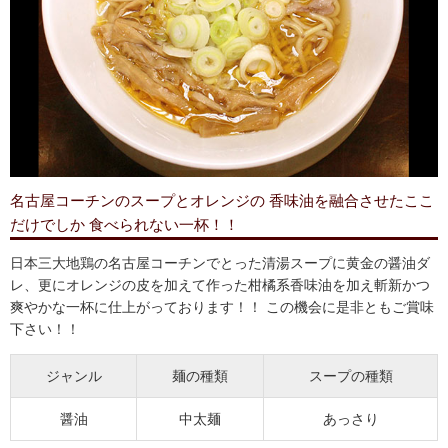
名古屋コーチンのスープとオレンジの 香味油を融合させたここ
だけでしか 食べられない一杯！！
日本三大地鶏の名古屋コーチンでとった清湯スープに黄金の醤油ダ
レ、更にオレンジの皮を加えて作った柑橘系香味油を加え斬新かつ
爽やかな一杯に仕上がっております！！ この機会に是非ともご賞味
下さい！！
ジャンル
麺の種類
スープの種類
醤油
中太麺
あっさり