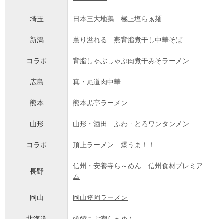
埼玉
日本三大地鶏 極上塩らぁ麺
新潟
薫り溢れる 燕背脂煮干し中華そば
コラボ
背脂しゃぶしゃぶ肉煮干みそラーメン
広島
真・尾道肉中華
熊本
熊本黒亭ラーメン
山形
山形・酒田 ふわ・とろワンタンメン
コラボ
頂上ラーメン 爆うま！！
信州・安養寺ら～めん 信州食材プレミア
長野
ム
岡山
岡山笠岡ラーメン
北海道
函館こぶ潮らぁめん