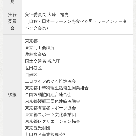
局
実行
実行委員長 大崎 裕史
委員
（自称・日本一ラーメンを食べた男・ラーメンデータ
会
バンク会長）
東京都
東京商工会議所
農林水産省
国土交通省 観光庁
世田谷区
目黒区
エコライフめぐろ推進協会
東京都中華料理生活衛生同業組合
後援
全国製麺協同組合連合会
東京都製麺三団体連絡協議会
東京都障害者スポーツ協会
東京都スポーツ文化事業団
東京都レクリエーション協会
東京観光財団
世田谷区産業振興公社