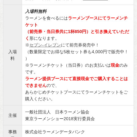
入場料無料
ラーメンを食べるには
ラーメンブースにてラーメンチ
ケット
（前売券・当日券共に1杯850円）と引き換えていただ
く
形になります。
※
セブン-イレブン
にて前売券発売中！
入場
（数量限定でお得な5枚セット券も4,000円で販売中！
料
）
※ラーメンチケット（当日券）のお支払いは
現金
のみ
です。
ラーメン提供ブースにて直接現金でご購入することは
できません
ので、
あらかじめチケットブースにてラーメンチケットをご
購入ください。
一般社団法人 日本ラーメン協会
主催
東京ラーメンショー2018実行委員会
事務
株式会社ラーメンデータバンク