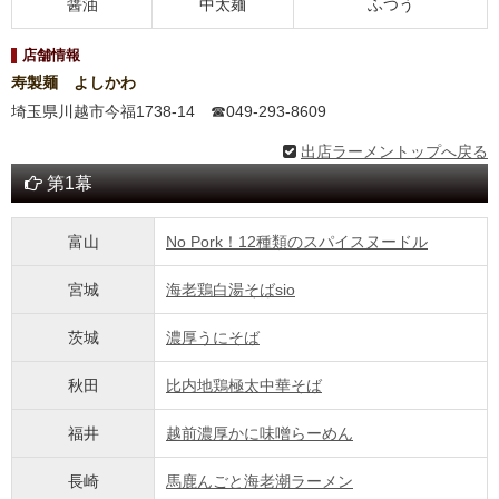
醤油
中太麺
ふつう
店舗情報
寿製麺 よしかわ
埼玉県川越市今福1738-14 ☎049-293-8609
出店ラーメントップへ戻る
第1幕
富山
No Pork！12種類のスパイスヌードル
宮城
海老鶏白湯そばsio
茨城
濃厚うにそば
秋田
比内地鶏極太中華そば
福井
越前濃厚かに味噌らーめん
長崎
馬鹿んごと海老潮ラーメン