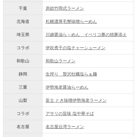
千葉
房総竹岡式ラーメン
北海道
札幌濃厚毛蟹味噌らーめん
埼玉県
川越醤油ら～めん イベリコ豚の焼豚添え
コラボ
伊吹煮干の塩チャーシューメン
和歌山
和歌山ラーメン
静岡
生搾り 贅沢牡蠣塩らぁ麺
三重
伊勢海老醤油らーめん
山梨
富士 とき味噌伊勢海老ラーメン
コラボ
アサリの旨味 塩中華そば
名古屋
名古屋台湾ラーメン