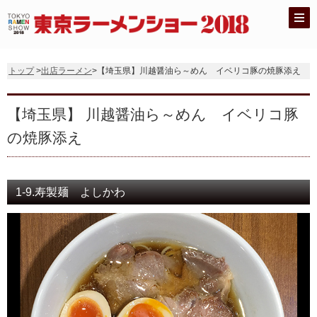
トップ
>
出店ラーメン
>【埼玉県】川越醤油ら～めん イベリコ豚の焼豚添え
【埼玉県】 川越醤油ら～めん イベリコ豚
の焼豚添え
1-9.寿製麺 よしかわ