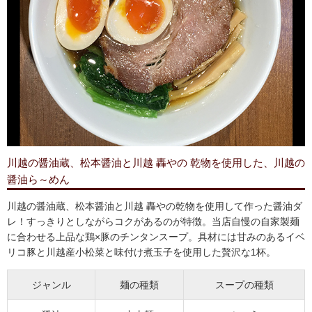
川越の醤油蔵、松本醤油と川越 轟やの 乾物を使用した、川越の
醤油ら～めん
川越の醤油蔵、松本醤油と川越 轟やの乾物を使用して作った醤油ダ
レ！すっきりとしながらコクがあるのが特徴。当店自慢の自家製麺
に合わせる上品な鶏×豚のチンタンスープ。具材には甘みのあるイベ
リコ豚と川越産小松菜と味付け煮玉子を使用した贅沢な1杯。
ジャンル
麺の種類
スープの種類