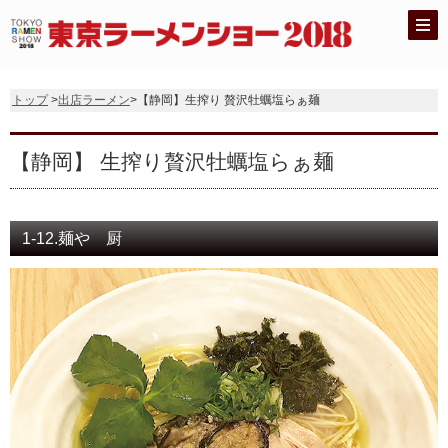
トップ
>
出店ラーメン
>【静岡】生搾り 贅沢牡蠣塩らぁ麺
【静岡】 生搾り贅沢牡蠣塩らぁ麺
1-12.麺や 厨