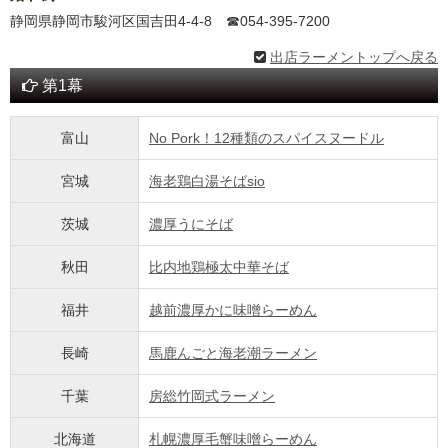
静岡県静岡市駿河区国吉田4-4-8 ☎054-395-7200
出店ラーメントップへ戻る
第1幕
富山
No Pork！12種類のスパイスヌードル
宮城
海老鶏白湯そばsio
茨城
濃厚うにそば
秋田
比内地鶏極太中華そば
福井
越前濃厚かに味噌らーめん
長崎
馬鹿んごと海老潮ラーメン
千葉
房総竹岡式ラーメン
北海道
札幌濃厚毛蟹味噌らーめん