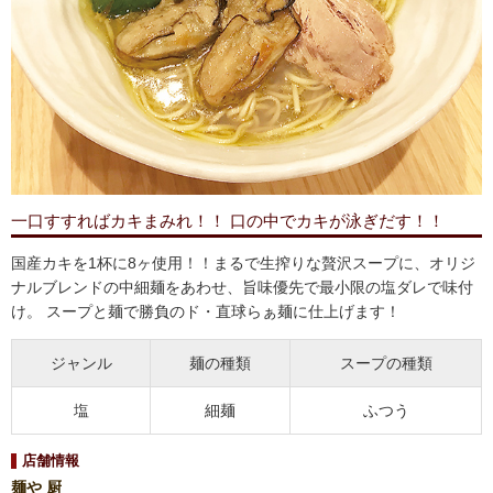
一口すすればカキまみれ！！ 口の中でカキが泳ぎだす！！
国産カキを1杯に8ヶ使用！！まるで生搾りな贅沢スープに、オリジ
ナルブレンドの中細麺をあわせ、旨味優先で最小限の塩ダレで味付
け。 スープと麺で勝負のド・直球らぁ麺に仕上げます！
ジャンル
麺の種類
スープの種類
塩
細麺
ふつう
店舗情報
麺や 厨