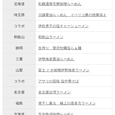
北海道
札幌濃厚毛蟹味噌らーめん
埼玉県
川越醤油ら～めん イベリコ豚の焼豚添え
コラボ
伊吹煮干の塩チャーシューメン
和歌山
和歌山ラーメン
静岡
生搾り 贅沢牡蠣塩らぁ麺
三重
伊勢海老醤油らーめん
山梨
富士 とき味噌伊勢海老ラーメン
コラボ
アサリの旨味 塩中華そば
名古屋
名古屋台湾ラーメン
福島
煮干し薫る 極上の喜多方ラーメン
北海道
旨辛熟成味噌らーめん