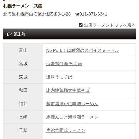
札幌ラーメン 武蔵
北海道札幌市白石区北郷5条9-1-28 ☎011-871-6341
出店ラーメントップへ戻る
第1幕
富山
No Pork！12種類のスパイスヌードル
宮城
海老鶏白湯そばsio
茨城
濃厚うにそば
秋田
比内地鶏極太中華そば
福井
越前濃厚かに味噌らーめん
長崎
馬鹿んごと海老潮ラーメン
千葉
房総竹岡式ラーメン