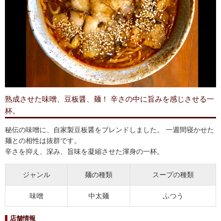
熟成させた味噌、豆板醤、麺！ 辛さの中に旨みを感じさせる一
杯。
秘伝の味噌に、自家製豆板醤をブレンドしました。 一週間寝かせた
麺との相性は抜群です。
辛さを抑え、深み、旨味を凝縮させた渾身の一杯。
ジャンル
麺の種類
スープの種類
味噌
中太麺
ふつう
店舗情報