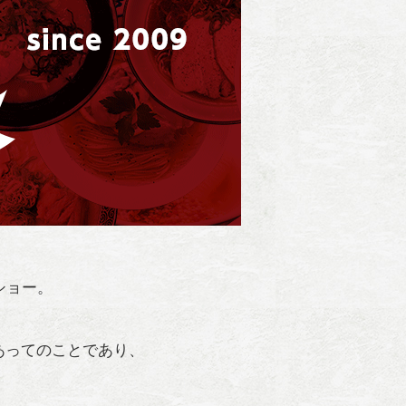
ショー。
。
あってのことであり、