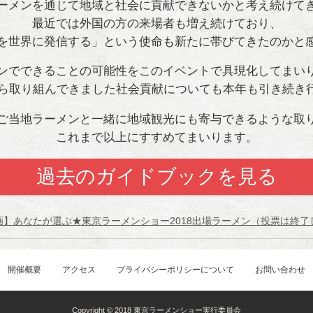
ーメンを通じて地域と社会に貢献できないかと考え続けて
最近では外国の方の来場者も増え続けており、
を世界に発信する」という使命も新たに帯びてきたのかと
ンでできることの可能性をこのイベントで具現化してまい
年から取り組んできました社会貢献についても本年も引き続き
ご当地ラーメンと一緒に地域観光にも寄与できるような取
これまで以上にすすめてまいります。
過去のガイドブックを見る
画】あなたが選ぶ★東京ラーメンショー2018出場ラーメン（投票は終了
開催概要
アクセス
プライバシーポリシーについて
お問い合わせ
Copyright © 2018 東京ラーメンショー実行委員会