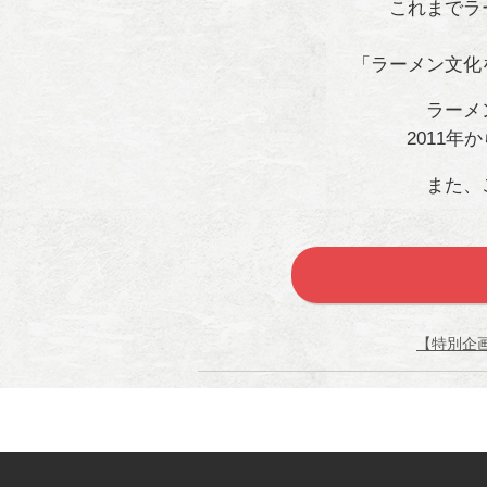
これまでラ
「ラーメン文化
ラーメ
2011
また、
【特別企