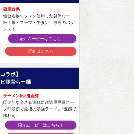
麺屋政宗
仙台名物牛タンを使用した贅沢な一
杯！麺・スープ・牛タン、最高のバラ
ンス！
紹介ムービーはこちら！
詳細はこちら
【コラボ】
シビ豚骨らー麺
ラーメン凪×鬼金棒
圧倒的な辛さ＆痺れに超濃厚豚骨スー
プ‼‼最初で最後の最強ラーメン‼五感で
味わえ‼
紹介ムービーはこちら！