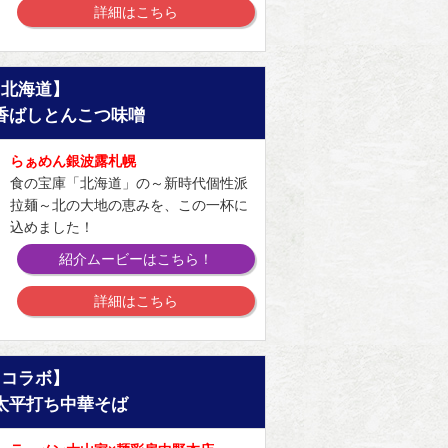
詳細はこちら
【北海道】
香ばしとんこつ味噌
らぁめん銀波露札幌
食の宝庫「北海道」の～新時代個性派
拉麺～北の大地の恵みを、この一杯に
込めました！
紹介ムービーはこちら！
詳細はこちら
【コラボ】
太平打ち中華そば