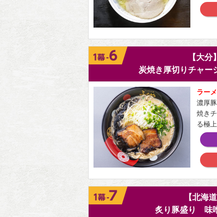
【大分
炭焼き厚切りチャー
ラーメ
濃厚豚
焼きチ
る極上
【北海道
炙り豚盛り 味