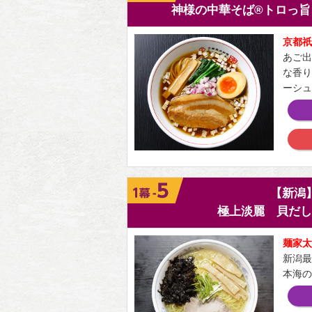
神様の中華そば®トロっ旨
京都祇
あご出
な香り
ーシュ
【新潟
極上淡麗 貝だし
麺家太
新潟最
本海の