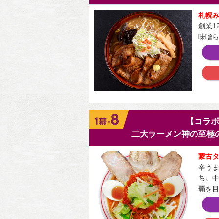
札幌み
創業1
味噌ら
【コラボ
二大ラーメン神の至極
蒙古タ
辛うま
ち。中
覇を目