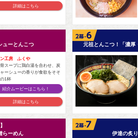
詳細はこちら
】
シューとんこつ
元祖とんこつ！「濃厚
ン工房 ふくや
骨スープに鶏白湯を合わせ、炭
ャーシューの香りが食欲をそそ
の1杯
紹介ムービーはこちら！
詳細はこちら
】
噌らーめん
伊達の炙