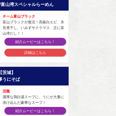
/富山湾スペシャルらーめん
チーム富山ブラック
富山ブラックが復活！高級白エビ、氷
見煮干し、いみずサクラマス、正に富
山湾だし！！
紹介ムービーはこちら！
詳細はこちら
【茨城】
厚うにそば
活龍
濃厚な鶏白湯スープに、うにが大量に
溶け込んだ豪華なスープ！
紹介ムービーはこちら！