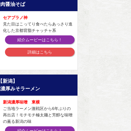
脂肉醤油そば
セアブラノ神
見た目はこってり食べたらあっさり進
化した京都背脂チャッチャ系
紹介ムービーはこちら！
詳細はこちら
【新潟】
潟濃厚みそラーメン
新潟濃厚味噌 東横
ご当地ラーメン激戦区から6年ぶりの
再出店！モチモチ極太麺と芳醇な味噌
の薫る新潟の味
紹介ムービーはこちら！