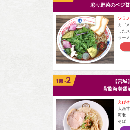
彩り野菜のベジ醤
ソラノ
カゴメ
したス
ラーメ
【宮城
背脂海老醤
えびそ
大漁甘
海老！
そば！