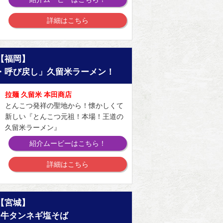
詳細はこちら
【福岡】
・呼び戻し」久留米ラーメン！
拉麺 久留米 本田商店
とんこつ発祥の聖地から！懐かしくて
新しい『とんこつ元祖！本場！王道の
久留米ラーメン』
紹介ムービーはこちら！
詳細はこちら
【宮城】
り牛タンネギ塩そば