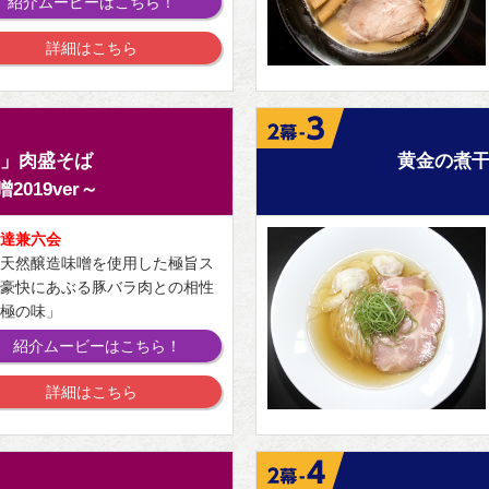
紹介ムービーはこちら！
詳細はこちら
】
」肉盛そば
黄金の煮
019ver～
達兼六会
天然醸造味噌を使用した極旨ス
豪快にあぶる豚バラ肉との相性
極の味」
紹介ムービーはこちら！
詳細はこちら
】