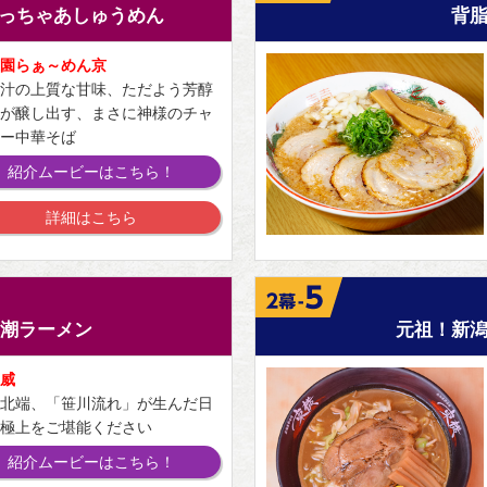
っちゃあしゅうめん
背
園らぁ～めん京
汁の上質な甘味、ただよう芳醇
が醸し出す、まさに神様のチャ
ー中華そば
紹介ムービーはこちら！
詳細はこちら
】
潮ラーメン
元祖！新
威
北端、「笹川流れ」が生んだ日
極上をご堪能ください
紹介ムービーはこちら！