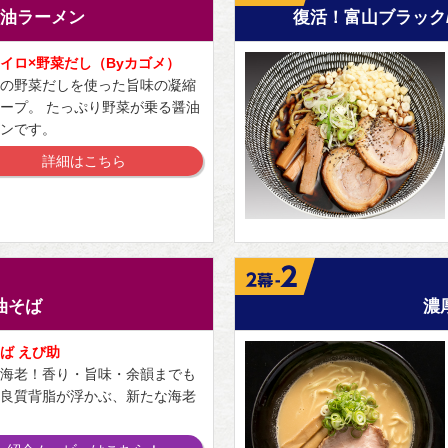
油ラーメン
復活！富山ブラック
イロ×野菜だし（Byカゴメ）
の野菜だしを使った旨味の凝縮
ープ。 たっぷり野菜が乗る醤油
ンです。
詳細はこちら
】
油そば
濃
ば えび助
海老！香り・旨味・余韻までも
良質背脂が浮かぶ、新たな海老