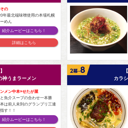
その
20年最北端味噌使用の本場札幌
ーめん
紹介ムービーはこちら！
詳細はこちら
】
の神うまラーメン
カラ
ンメン中本×せたが屋
と魚介スープの合わせ一本勝
本は前人未到のグランプリ三連
指す！！
紹介ムービーはこちら！