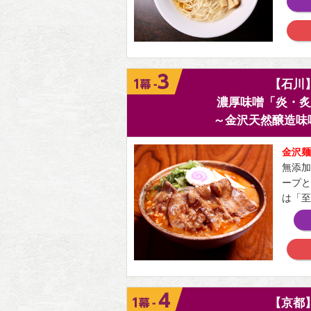
【石川
濃厚味噌「炎・炙
～金沢天然醸造味噌2
金沢麺
無添加
ープと
は「至
【京都