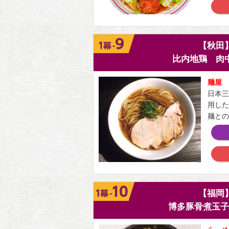
【秋田
比内地鶏 肉
麺屋 
日本三
用した
麺との
【福岡
博多豚骨煮玉子