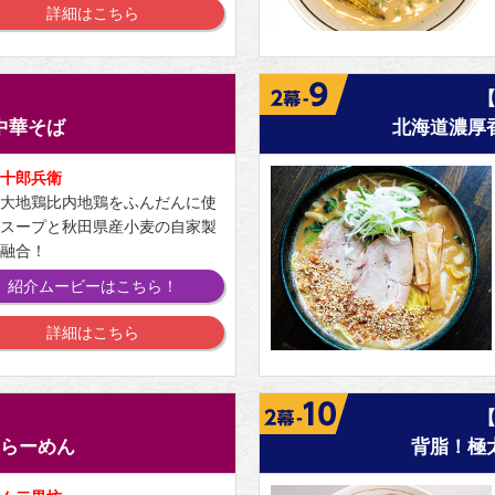
詳細はこちら
】
中華そば
北海道濃厚
十郎兵衛
大地鶏比内地鶏をふんだんに使
スープと秋田県産小麦の自家製
融合！
紹介ムービーはこちら！
詳細はこちら
】
らーめん
背脂！極