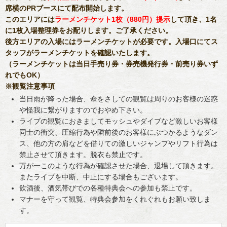
席横のPRブースにて配布開始します。
このエリアには
ラーメンチケット1枚（880円）提示
して頂き、1名
に1枚入場整理券をお配りします。ご了承ください。
後方エリアの入場にはラーメンチケットが必要です。入場口にてス
タッフがラーメンチケットを確認いたします。
（ラーメンチケットは当日手売り券・券売機発行券・前売り券いず
れでもOK）
※観覧注意事項
当日雨が降った場合、傘をさしての観覧は周りのお客様の迷惑
や怪我に繋がりますのでおやめ下さい。
ライブの観覧におきましてモッシュやダイブなど激しいお客様
同士の衝突、圧縮行為や隣前後のお客様にぶつかるようなダン
ス、他の方の肩などを借りての激しいジャンプやリフト行為は
禁止させて頂きます。脱衣も禁止です。
万が一このような行為が確認させた場合、退場して頂きます。
またライブを中断、中止にする場合もございます。
飲酒後、酒気帯びでの各種特典会への参加も禁止です。
マナーを守って観覧、特典会参加をくれぐれもお願い致しま
す。