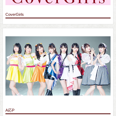
CoverGirls
A応P