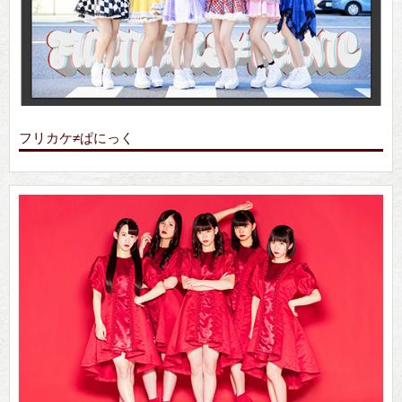
フリカケ≠ぱにっく