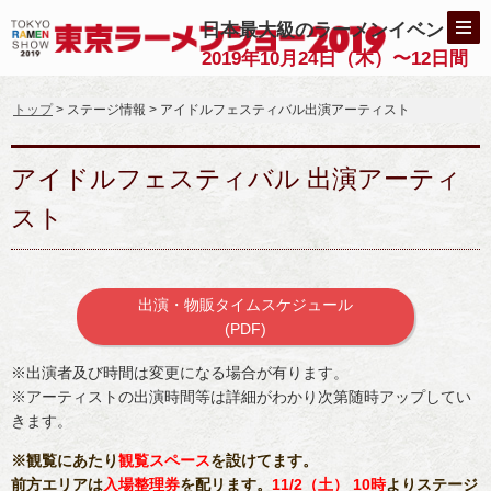
日本最大級のラーメンイベント
2019年10月24日（木）〜12日間
トップ
> ステージ情報 > アイドルフェスティバル出演アーティスト
アイドルフェスティバル 出演アーティ
スト
出演・物販タイムスケジュール
(PDF)
※出演者及び時間は変更になる場合が有ります。
※アーティストの出演時間等は詳細がわかり次第随時アップしてい
きます。
※観覧にあたり
観覧スペース
を設けてます。
前方エリアは
入場整理券
を配リます。
11/2（土） 10時
よりステージ